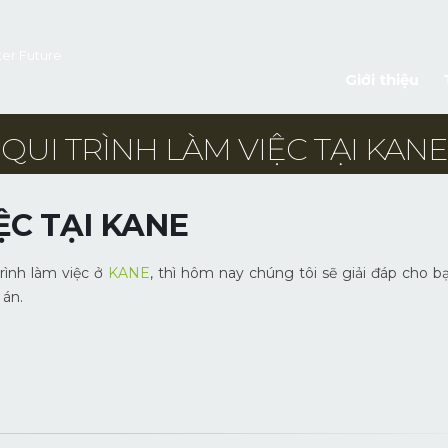
ter Future
Giới thiệu
QUI TRÌNH LÀM VIỆC TẠI KANE
ỆC TẠI KANE
rình làm việc ở
KANE
, thì hôm nay chúng tôi sẽ giải đáp cho 
 án.