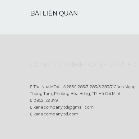
BÀI LIÊN QUAN
CÔNG TY TNHH KANE (KANE CO
Tòa Nhà MDA, số 283/1-283/3-283/5-283/7 Cách Mạng
Tháng Tám, Phường Hòa Hưng, TP. Hồ Chí Minh
0852 129 379
kanecompanyltd@gmail.com
kanecompanyltd.com