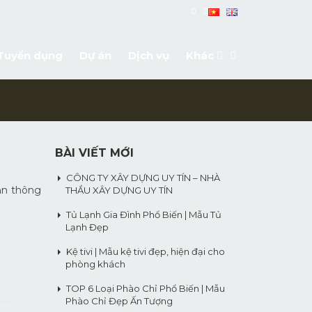
Tuyển dụng
Dự án
Dịch vụ
Khác
BÀI VIẾT MỚI
CÔNG TY XÂY DỰNG UY TÍN – NHÀ
bạn thông
THẦU XÂY DỰNG UY TÍN
Tủ Lạnh Gia Đình Phổ Biến | Mẫu Tủ
Lạnh Đẹp
Kệ tivi | Mẫu kệ tivi đẹp, hiện đại cho
phòng khách
TOP 6 Loại Phào Chỉ Phổ Biến | Mẫu
Phào Chỉ Đẹp Ấn Tượng