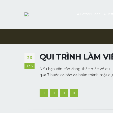
A Better Place - A Bet
QUI TRÌNH LÀM VI
26
Th6
Nếu bạn vẫn còn đang thắc mắc về qui t
qua 7 bước cơ bản để hoàn thành một dự