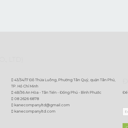
., LTD)
Đ
43/34/17 Đỗ Thừa Luông, Phường Tân Quý, quận Tân Phú,
TP. Hồ Chí Minh
4B/36 An Hòa - Tân Tiến - Đồng Phú - Bình Phước
Để
08 2626 6878
kanecompanyltd@gmail.com
kanecompanyltd.com