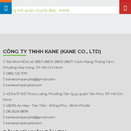
CÔNG TY TNHH KANE (KANE CO., LTD)
Tòa Nhà MDA, số 283/1-283/3-283/5-283/7 Cách Mạng Tháng Tám,
Phường Hòa Hưng, TP. Hồ Chí Minh
0852 129 379
kanecompanyltd@gmail.com
kanecompanyltd.com
43/34/17 Đỗ Thừa Luông, Phường Tân Quý, quận Tân Phú, TP. Hồ Chí
Minh
4B/36 An Hòa - Tân Tiến - Đồng Phú - Bình Phước
08 2626 6878
kanecompanyltd@gmail.com
kanecompanyltd.com