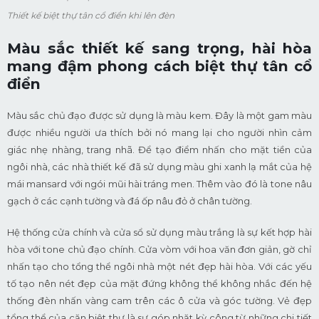
Thiết kế biệt thự tân cổ điển khi lên đèn
Màu sắc thiết kế sang trọng, hài hòa
mang đậm phong cách biệt thự tân cổ
điển
Màu sắc chủ đạo được sử dụng là màu kem. Đây là một gam màu
được nhiều người ưa thích bởi nó mang lại cho người nhìn cảm
giác nhẹ nhàng, trang nhã. Để tạo điểm nhấn cho mặt tiền của
ngôi nhà, các nhà thiết kế đã sử dụng màu ghi xanh lạ mắt của hệ
mái mansard với ngói mũi hài tráng men. Thêm vào đó là tone nâu
gạch ở các cạnh tường và đá ốp nâu đỏ ở chân tường.
Hệ thống cửa chính và cửa sổ sử dụng màu trắng là sự kết hợp hài
hòa với tone chủ đạo chính. Cửa vòm với hoa văn đơn giản, gờ chỉ
nhấn tạo cho tổng thể ngôi nhà một nét đẹp hài hòa. Với các yếu
tố tạo nên nét đẹp của mặt đứng không thể không nhắc đến hệ
thống đèn nhấn vàng cam trên các ô cửa và góc tường. Vẻ đẹp
tổng thể của căn biệt thự là sự góp nhặt kỳ công từ những chi tiết