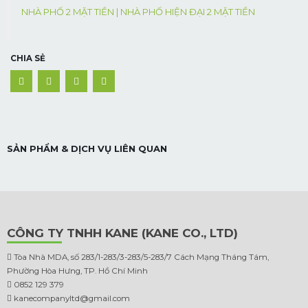
NHÀ PHỐ 2 MẶT TIỀN | NHÀ PHỐ HIỆN ĐẠI 2 MẶT TIỀN
CHIA SẺ
SẢN PHẨM & DỊCH VỤ LIÊN QUAN
CÔNG TY TNHH KANE (KANE CO., LTD)
Tòa Nhà MDA, số 283/1-283/3-283/5-283/7 Cách Mạng Tháng Tám,
Phường Hòa Hưng, TP. Hồ Chí Minh
0852 129 379
kanecompanyltd@gmail.com