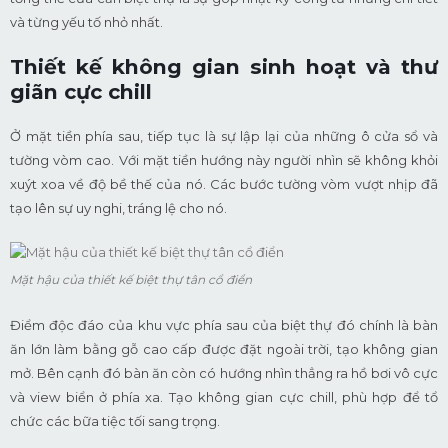
và từng yếu tố nhỏ nhất.
Thiết kế không gian sinh hoạt và thư
giãn cực chill
Ở mặt tiền phía sau, tiếp tục là sự lập lại của những ô cửa sổ và
tường vòm cao. Với mặt tiền hướng này người nhìn sẽ không khỏi
xuýt xoa về độ bề thế của nó. Các bước tường vòm vượt nhịp đã
tạo lên sự uy nghi, tráng lệ cho nó.
Mặt hậu của thiết kế biệt thự tân cổ điển
Điểm độc đáo của khu vực phía sau của biệt thự đó chính là bàn
ăn lớn làm bằng gỗ cao cấp được đặt ngoài trời, tạo không gian
mở. Bên cạnh đó bàn ăn còn có hướng nhìn thẳng ra hồ bơi vô cực
và view biển ở phía xa. Tạo không gian cực chill, phù hợp để tổ
chức các bữa tiệc tối sang trọng.