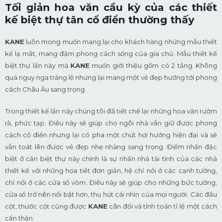
Tối giản hoa văn cầu kỳ của các thiết
kế biệt thự tân cổ điển thường thấy
KANE
luôn mong muốn mang lại cho khách hàng những mẫu thiết
kế lạ mắt, mang đậm phong cách sống của gia chủ. Mẫu thiết kế
biệt thự lần này mà
KANE
muốn giới thiệu gồm có 2 tầng. Không
quá nguy nga tráng lệ nhưng lại mang một vẻ đẹp hướng tới phong
cách Châu Âu sang trọng.
Trong thiết kế lần này chúng tôi đã tiết chế lại những hoa văn rườm
rà, phức tạp. Điều này sẽ giúp cho ngôi nhà vẫn giữ được phong
cách cổ điển nhưng lại có pha một chút hơi hướng hiện đại và sẽ
vẫn toát lên được vẻ đẹp nhẹ nhàng sang trọng. Điểm nhấn đặc
biệt ở căn biệt thự này chính là sự nhấn nhá tài tình của các nhà
thiết kế với những họa tiết đơn giản, hệ chỉ nổi ở các cạnh tường,
chỉ nổi ở các cửa sổ vòm. Điều này sẽ giúp cho những bức tường,
cửa sổ trở nên nổi bật hơn, thu hút cái nhìn của mọi người. Các đầu
cột, thước cột cũng được
KANE
cân đối và tính toán tỉ lệ một cách
cẩn thận.