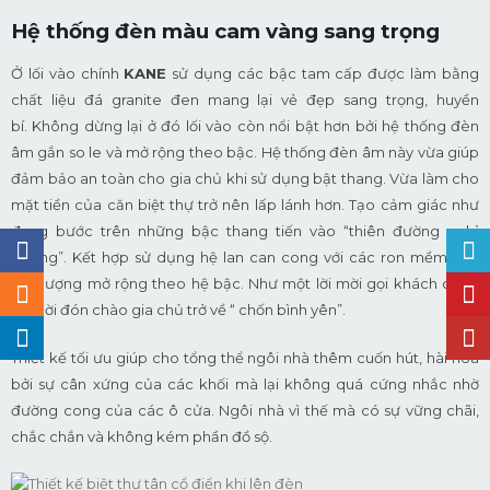
Hệ thống đèn màu cam vàng sang trọng
Ở lối vào chính
KANE
sử dụng các bậc tam cấp được làm bằng
chất liệu đá granite đen mang lại vẻ đẹp sang trọng, huyền
bí.
Không dừng lại ở đó lối vào còn nổi bật hơn bởi hệ thống đèn
âm gắn so le và mở rộng theo bậc. Hệ thống đèn âm này vừa giúp
đảm bảo an toàn cho gia chủ khi sử dụng bật thang. Vừa làm cho
mặt tiền của căn biệt thự trở nên lấp lánh hơn. Tạo cảm giác như
đang bước trên những bậc thang tiến vào “thiên đường nghỉ
dưỡng”. Kết hợp sử dụng hệ lan can cong với các ron mềm mại
uốn lượng mở rộng theo hệ bậc. Như một lời mời gọi khách cũng
như lời đón chào gia chủ trở về “ chốn bình yên”.
Thiết kế tối ưu giúp cho tổng thể ngôi nhà thêm cuốn hút, hài hòa
bởi sự cân xứng của các khối mà lại không quá cứng nhắc nhờ
đường cong của các ô cửa. Ngôi nhà vì thế mà có sự vững chãi,
chắc chắn và không kém phần đồ sộ.