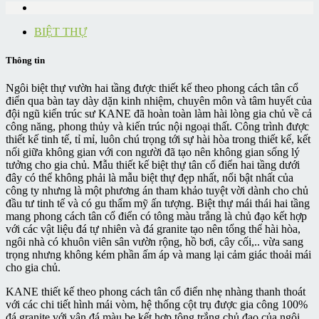
BIỆT THỰ
Thông tin
Ngôi biệt thự vườn hai tầng được thiết kế theo phong cách tân cổ
điển qua bàn tay dày dặn kinh nhiệm, chuyên môn và tâm huyết của
đội ngũ kiến trúc sư KANE đã hoàn toàn làm hài lòng gia chủ về cả
công năng, phong thủy và kiến trúc nội ngoại thất. Công trình được
thiết kế tinh tế, tỉ mỉ, luôn chú trọng tới sự hài hòa trong thiết kế, kết
nối giữa không gian với con người đã tạo nên không gian sống lý
tưởng cho gia chủ. Mẫu thiết kế biệt thự tân cổ điển hai tầng dưới
đây có thể không phải là mẫu biệt thự đẹp nhất, nổi bật nhất của
công ty nhưng là một phương án tham khảo tuyệt vời dành cho chủ
đầu tư tinh tế và có gu thẩm mỹ ấn tượng. Biệt thự mái thái hai tầng
mang phong cách tân cổ điển có tông màu trắng là chủ đạo kết hợp
với các vật liệu đá tự nhiên và đá granite tạo nên tổng thể hài hòa,
ngôi nhà có khuôn viên sân vườn rộng, hồ bơi, cây cối,.. vừa sang
trọng nhưng không kém phần ấm áp và mang lại cảm giác thoải mái
cho gia chủ.
KANE thiết kế theo phong cách tân cổ điển nhẹ nhàng thanh thoát
với các chi tiết hình mái vòm, hệ thống cột trụ được gia công 100%
đá granite với vân đá màu be kết hợp tông trắng chủ đạo của ngôi