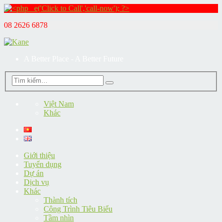
08 2626 6878
A Better Place - A Better Future
Việt Nam
Khác
Giới thiệu
Tuyển dụng
Dự án
Dịch vụ
Khác
Thành tích
Công Trình Tiêu Biểu
Tầm nhìn