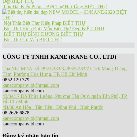
Đẹp
BIỆT THỰ
Lâu Đài Kiểu Pháp – Biệt Thự Hai Tầng
BIỆT THỰ
NEW MODEL – 03/KANE/2020
BIỆT
THỰ
Nội Thất Biệt Thự Kiểu Pháp
BIỆT THỰ
Biệt Thự Hiện Đại | Mẫu Biệt Thự Đẹp
BIỆT THỰ
BIỆT THỰ BÌNH DƯƠNG
BIỆT THỰ
Biệt Thự Gò Vấp
BIỆT THỰ
CÔNG TY TNHH KANE (KANE CO., LTD)
Tòa Nhà MDA, số 283/1-283/3-283/5-283/7 Cách Mạng Tháng
Tám, Phường Hòa Hưng, TP. Hồ Chí Minh
0852 129 379
kanecompanyltd@gmail.com
kanecompanyltd.com
43/34/17 Đỗ Thừa Luông, Phường Tân Quý, quận Tân Phú, TP.
Hồ Chí Minh
4B/36 An Hòa - Tân Tiến - Đồng Phú - Bình Phước
08 2626 6878
kanecompanyltd@gmail.com
kanecompanyltd.com
Đăng ký nhận bản tin