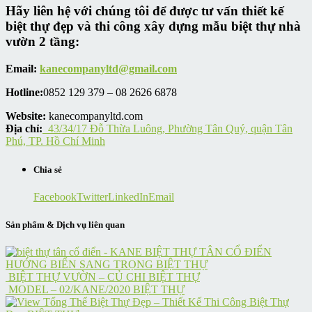
Hãy liên hệ với chúng tôi để được tư vấn thiết kế
biệt thự đẹp và thi công xây dựng mẫu biệt thự nhà
vườn 2 tầng
:
Email:
kanecompanyltd@gmail.com
Hotline:
0852 129 379 – 08 2626 6878
Website:
kanecompanyltd.com
Địa chỉ:
43/34/17 Đỗ Thừa Luông, Phường Tân Quý, quận Tân
Phú, TP. Hồ Chí Minh
Chia sẻ
Facebook
Twitter
LinkedIn
Email
Sản phẩm & Dịch vụ liên quan
BIỆT THỰ TÂN CỔ ĐIỂN
HƯỚNG BIỂN SANG TRỌNG
BIỆT THỰ
BIỆT THỰ VƯỜN – CỦ CHI
BIỆT THỰ
MODEL – 02/KANE/2020
BIỆT THỰ
Biệt Thự Đẹp – Thiết Kế Thi Công Biệt Thự