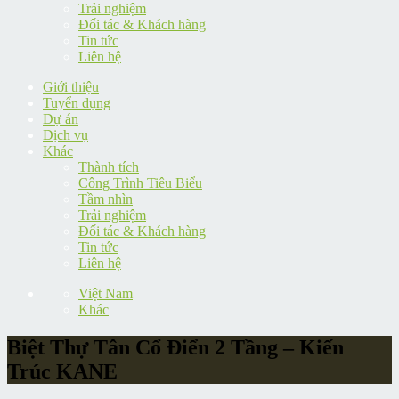
Trải nghiệm
Đối tác & Khách hàng
Tin tức
Liên hệ
Giới thiệu
Tuyển dụng
Dự án
Dịch vụ
Khác
Thành tích
Công Trình Tiêu Biểu
Tầm nhìn
Trải nghiệm
Đối tác & Khách hàng
Tin tức
Liên hệ
Việt Nam
Khác
Biệt Thự Tân Cổ Điển 2 Tầng – Kiến
Trúc KANE