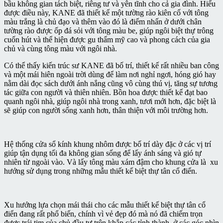
bầu không gian tách biệt, riêng tư và yên tĩnh cho cả gia đình. Hiểu
được điều này, KANE đã thiết kế một tường rào kiên cố với tông
màu trắng là chủ đạo và thêm vào đó là điểm nhấn ở dưới chân
tường rào được ốp đá sỏi với tông màu be, giúp ngôi biệt thự trông
cuốn hút và thể hiện được gu thẩm mỹ cao và phong cách của gia
chủ và cùng tông màu với ngôi nhà.
Có thể thấy kiến trúc sư KANE đã bố trí, thiết kế rất nhiều ban công
và một mái hiên ngoài trời dùng để làm nơi nghỉ ngơi, hóng gió hay
nằm dài đọc sách dưới ánh nắng cũng vô cùng thú vị, tăng sự tương
tác giữa con người và thiên nhiên. Bồn hoa được thiết kế đạt bao
quanh ngôi nhà, giúp ngôi nhà trong xanh, tươi mới hơn, đặc biệt là
sẽ giúp con người sống xanh hơn, thân thiện với môi trường hơn.
Hệ thống cửa sổ kính khung nhôm được bố trí dày đặc ở các vị trí
giúp tận dụng tối đa không gian sống để lấy ánh sáng và gió tự
nhiên từ ngoài vào. Và lấy tông màu xám đậm cho khung cửa là xu
hướng sử dụng trong những mẫu thiết kế biệt thự tân cổ điển.
Xu hướng lựa chọn mái thái cho các mẫu thiết kế biệt thự tân cổ
điển đang rất phổ biến, chính vì vẻ đẹp đó mà nó đã chiếm trọn
được trái tim của chủ đầu tư trên khắp các tỉnh thành, ở các góc nhìn