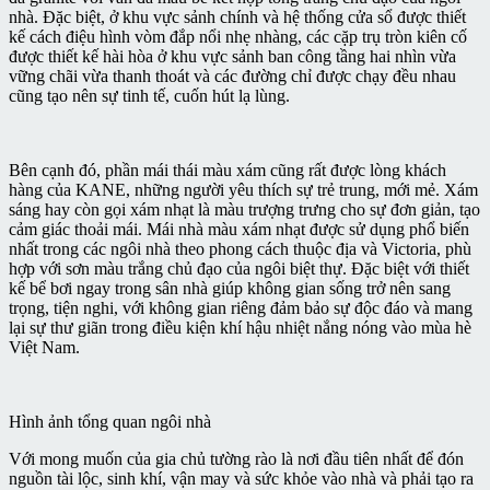
nhà. Đặc biệt, ở khu vực sảnh chính và hệ thống cửa sổ được thiết
kế cách điệu hình vòm đắp nổi nhẹ nhàng, các cặp trụ tròn kiên cố
được thiết kế hài hòa ở khu vực sảnh ban công tầng hai nhìn vừa
vững chãi vừa thanh thoát và các đường chỉ được chạy đều nhau
cũng tạo nên sự tinh tế, cuốn hút lạ lùng.
Bên cạnh đó, phần mái thái màu xám cũng rất được lòng khách
hàng của KANE, những người yêu thích sự trẻ trung, mới mẻ. Xám
sáng hay còn gọi xám nhạt là màu trượng trưng cho sự đơn giản, tạo
cảm giác thoải mái. Mái nhà màu xám nhạt được sử dụng phổ biến
nhất trong các ngôi nhà theo phong cách thuộc địa và Victoria, phù
hợp với sơn màu trắng chủ đạo của ngôi biệt thự. Đặc biệt với thiết
kế bể bơi ngay trong sân nhà giúp không gian sống trở nên sang
trọng, tiện nghi, với không gian riêng đảm bảo sự độc đáo và mang
lại sự thư giãn trong điều kiện khí hậu nhiệt nắng nóng vào mùa hè
Việt Nam.
Hình ảnh tổng quan ngôi nhà
Với mong muốn của gia chủ tường rào là nơi đầu tiên nhất để đón
nguồn tài lộc, sinh khí, vận may và sức khỏe vào nhà và phải tạo ra