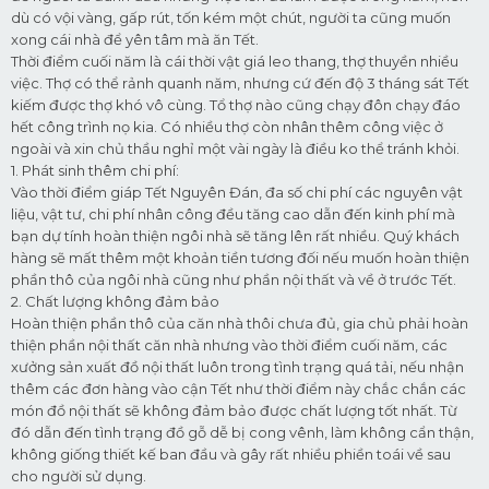
dù có vội vàng, gấp rút, tốn kém một chút, người ta cũng muốn
xong cái nhà để yên tâm mà ăn Tết.
Thời điểm cuối năm là cái thời vật giá leo thang, thợ thuyền nhiều
việc. Thợ có thể rảnh quanh năm, nhưng cứ đến độ 3 tháng sát Tết
kiếm được thợ khó vô cùng. Tổ thợ nào cũng chạy đôn chạy đáo
hết công trình nọ kia. Có nhiều thợ còn nhân thêm công việc ở
ngoài và xin chủ thầu nghỉ một vài ngày là điều ko thể tránh khỏi.
1. Phát sinh thêm chi phí:
Vào thời điểm giáp Tết Nguyên Đán, đa số chi phí các nguyên vật
liệu, vật tư, chi phí nhân công đều tăng cao dẫn đến kinh phí mà
bạn dự tính hoàn thiện ngôi nhà sẽ tăng lên rất nhiều. Quý khách
hàng sẽ mất thêm một khoản tiền tương đối nếu muốn hoàn thiện
phần thô của ngôi nhà cũng như phần nội thất và về ở trước Tết.
2. Chất lượng không đảm bảo
Hoàn thiện phần thô của căn nhà thôi chưa đủ, gia chủ phải hoàn
thiện phần nội thất căn nhà nhưng vào thời điểm cuối năm, các
xưởng sản xuất đồ nội thất luôn trong tình trạng quá tải, nếu nhận
thêm các đơn hàng vào cận Tết như thời điểm này chắc chắn các
món đồ nội thất sẽ không đảm bảo được chất lượng tốt nhất. Từ
đó dẫn đến tình trạng đồ gỗ dễ bị cong vênh, làm không cẩn thận,
không giống thiết kế ban đầu và gây rất nhiều phiền toái về sau
cho người sử dụng.