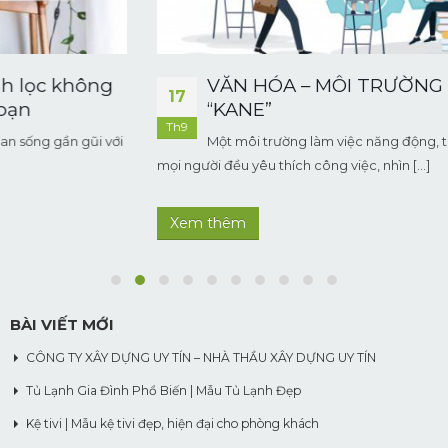
VĂN HÓA – MÔI TRƯỜNG LÀM VIỆC TẠI
17
“KANE”
Th9
Một môi trường làm việc năng động, thân thiện, vui tươi,
mọi người đều yêu thích công việc, nhìn [...]
Xem thêm
BÀI VIẾT MỚI
CÔNG TY XÂY DỰNG UY TÍN – NHÀ THẦU XÂY DỰNG UY TÍN
Tủ Lạnh Gia Đình Phổ Biến | Mẫu Tủ Lạnh Đẹp
Kệ tivi | Mẫu kệ tivi đẹp, hiện đại cho phòng khách