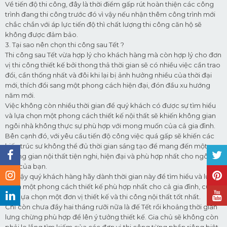
Về tiến độ thi công, đây là thời điểm gấp rút hoàn thiện các công
trình đang thi công trước đó vì vậy nếu nhận thêm công trình mới
chắc chắn với áp lực tiến độ thì chất lượng thi công căn hộ sẽ
không được đảm bảo.
3. Tại sao nên chọn thi công sau Tết ?
Thi công sau Tết vừa hợp lý cho khách hàng mà còn hợp lý cho đơn
vị thi công thiết kế bởi thong thả thời gian sẽ có nhiều việc cần trao
đổi, cần thống nhất và đôi khi lại bị ảnh hưởng nhiều của thời đại
mới, thích đổi sang một phong cách hiện đại, đón đầu xu hướng
năm mới.
Việc không còn nhiều thời gian để quý khách có được sự tìm hiểu
và lựa chọn một phong cách thiết kế nội thất sẽ khiến không gian
ngôi nhà không thực sự phù hợp với mong muốn của cả gia đình.
️Bên cạnh đó, với yêu cầu tiến độ công việc quá gấp sẽ khiến các
kiến trúc sư không thể đủ thời gian sáng tạo để mang đến một
không gian nội thất tiện nghi, hiện đại và phù hợp nhất cho ngôi
nhà của bạn.
️Do vậy quý khách hàng hãy dành thời gian này để tìm hiểu và lựa
chọn một phong cách thiết kế phù hợp nhất cho cả gia đình, cũng
như lựa chọn một đơn vị thiết kế và thi công nội thất tốt nhất.
️Chỉ còn chưa đầy hai tháng rưỡi nữa là đế Tết rồi khoảng thời gian
lưng chừng phù hợp để lên ý tưởng thiết kế. Gia chủ sẽ không còn