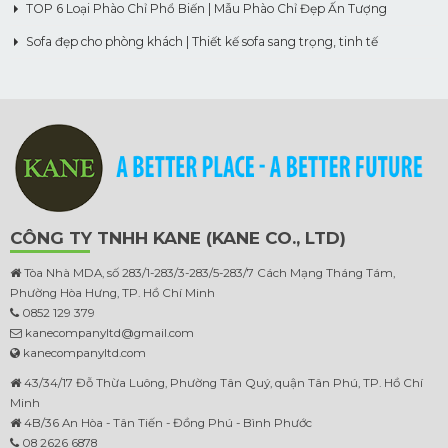
TOP 6 Loại Phào Chỉ Phổ Biến | Mẫu Phào Chỉ Đẹp Ấn Tượng
Sofa đẹp cho phòng khách | Thiết kế sofa sang trọng, tinh tế
CÔNG TY TNHH KANE (KANE CO., LTD)
Tòa Nhà MDA, số 283/1-283/3-283/5-283/7 Cách Mạng Tháng Tám,
Phường Hòa Hưng, TP. Hồ Chí Minh
0852 129 379
kanecompanyltd@gmail.com
kanecompanyltd.com
43/34/17 Đỗ Thừa Luông, Phường Tân Quý, quận Tân Phú, TP. Hồ Chí
Minh
4B/36 An Hòa - Tân Tiến - Đồng Phú - Bình Phước
08 2626 6878