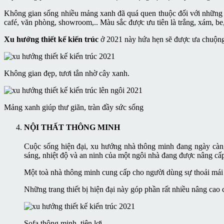
Không gian sống nhiều mảng xanh đã quá quen thuộc đối với những ngư
café, văn phòng, showroom,.. Màu sắc được ưu tiên là trắng, xám, be,
Xu hướng thiết kế kiến trúc
ở 2021 này hứa hẹn sẽ được ưa chuộng 
Không gian đẹp, tươi tắn nhờ cây xanh.
Mảng xanh giúp thư giãn, tràn đầy sức sống
NỘI THẤT THÔNG MINH
Cuộc sống hiện đại, xu hướng nhà thông minh đang ngày càng 
sáng, nhiệt độ và an ninh của một ngôi nhà đang được nâng cấ
Một toà nhà thông minh cung cấp cho người dùng sự thoải mái h
Những trang thiết bị hiện đại này góp phần rất nhiều nâng cao
Sofa thông minh, tiện lợi.