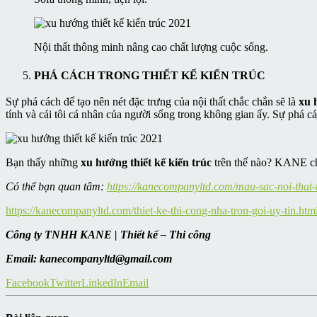
Nội thất thông minh nâng cao chất lượng cuộc sống.
PHÁ CÁCH TRONG THIẾT KẾ KIẾN TRÚC
Sự phá cách để tạo nên nét đặc trưng của nội thất chắc chắn sẽ là
xu 
tính và cái tôi cá nhân của người sống trong không gian ấy. Sự phá c
Bạn thấy những
xu hướng thiết kế kiến trúc
trên thế nào? KANE chắ
Có thể bạn quan tâm:
https://kanecompanyltd.com/mau-sac-noi-that
https://kanecompanyltd.com/thiet-ke-thi-cong-nha-tron-goi-uy-tin.htm
Công ty TNHH KANE | Thiết kế – Thi công
Email: kanecompanyltd@gmail.com
Facebook
Twitter
LinkedIn
Email