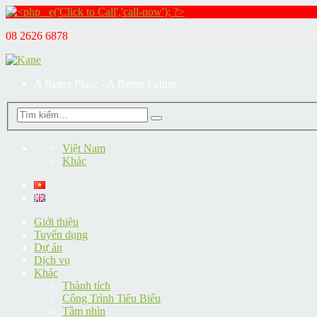
08 2626 6878
A Better Place - A Better Future
Việt Nam
Khác
Giới thiệu
Tuyển dụng
Dự án
Dịch vụ
Khác
Thành tích
Công Trình Tiêu Biểu
Tầm nhìn