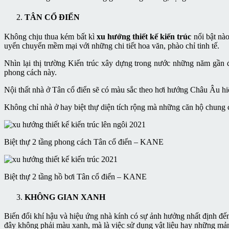
TÂN CỔ ĐIỂN
Không chịu thua kém bất kì
xu hướng thiết kế kiến trúc
nổi bật nào
uyển chuyển mềm mại với những chi tiết hoa văn, phào chỉ tinh tế.
Nhìn lại thị trường Kiến trúc xây dựng trong nước những năm gần 
phong cách này.
Nội thất nhà ở Tân cổ điển sẽ có màu sắc theo hơi hướng Châu Âu hiệ
Không chỉ nhà ở hay biệt thự diện tích rộng mà những căn hộ chung c
Biệt thự 2 tầng phong cách Tân cổ điển – KANE
Biệt thự 2 tầng hồ bơi Tân cổ điển – KANE
KHÔNG GIAN XANH
Biến đổi khí hậu và hiệu ứng nhà kính có sự ảnh hưởng nhất định đến
đây không phải màu xanh, mà là việc sử dụng vật liệu hay những mảng