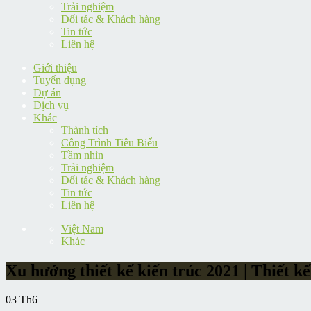
Trải nghiệm
Đối tác & Khách hàng
Tin tức
Liên hệ
Giới thiệu
Tuyển dụng
Dự án
Dịch vụ
Khác
Thành tích
Công Trình Tiêu Biểu
Tầm nhìn
Trải nghiệm
Đối tác & Khách hàng
Tin tức
Liên hệ
Việt Nam
Khác
Xu hướng thiết kế kiến trúc 2021 | Thiết 
03
Th6