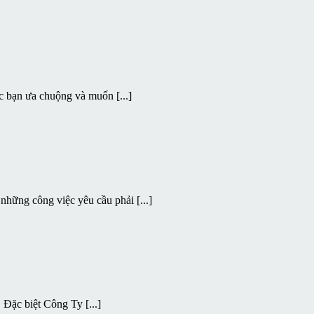
c bạn ưa chuộng và muốn [...]
hững công việc yêu cầu phải [...]
 Đặc biệt Công Ty [...]