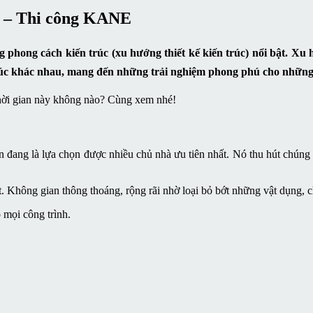
kế – Thi công KANE
hong cách kiến trúc (xu hướng thiết kế kiến trúc) nổi bật. Xu h
 trúc khác nhau, mang đến những trải nghiệm phong phú cho những 
hời gian này không nào? Cùng xem nhé!
n đang là lựa chọn được nhiều chủ nhà ưu tiên nhất. Nó thu hút chúng
 Không gian thông thoáng, rộng rãi nhờ loại bỏ bớt những vật dụng, chi 
 mọi công trình.