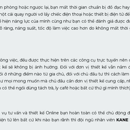
n phòng hoặc ngược lại, bạn mất thời gian chuẩn bị đồ đạc hay 
t cái quay người vớ lấy chiếc điện thoại hoặc thiết bị điện tử để 
 hiện năng lực của mình cũng như bạn có thể đánh giá được đ
rõ ràng, năng suất, tốc độ làm việc cao hơn do không mất thời 
 công việc, đều được thực hiện trên các công cụ trực tuyến nên 
ết kế sẽ không bị ảnh hưởng. Đối với đơn vị thiết kế vẫn nắm 
đổi ở những điểm nào từ gia chủ, đối với chủ đầu tư thì cách làm
hư mọi mong muốn mà chủ đầu cần đơn vị thiết kế cung cấp, n
ó thể ngồi dùng tách trà, ly café hoặc bất cứ thứ gì mình thích)
 vụ tư vấn và thiết kế Online bạn hoàn toàn có thể chủ động đ
iện tử lên bất cứ khi nào bạn rãnh thì đội ngũ nhân viên
KANE