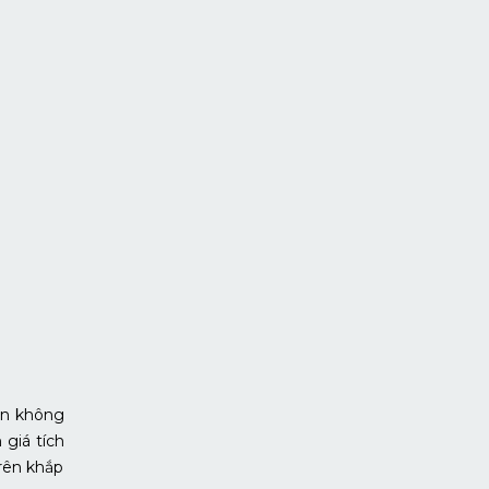
ôn không
 giá tích
rên khắp