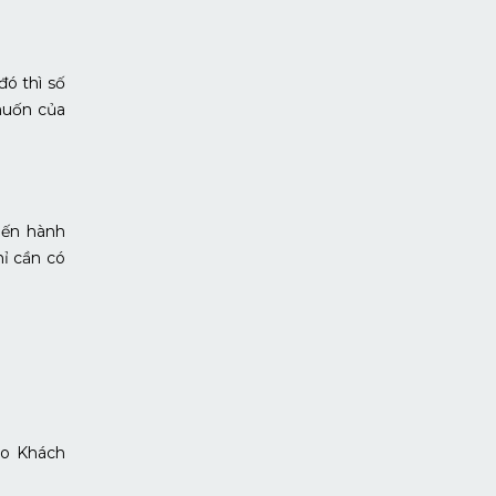
đó thì số
muốn của
iến hành
ỉ cần có
ho Khách