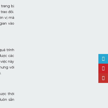
trang bị
trao đổi.
ơn vị mà
gian vào
quá trình
được các
 việc này
hưng với
.
ược thời
luôn sẵn