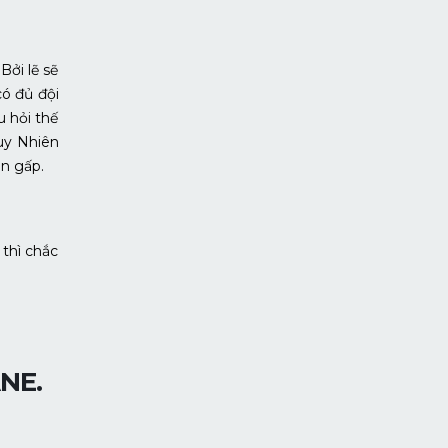
Bởi lẽ sẽ
ó đủ đội
 hỏi thế
Tuy Nhiên
ần gấp.
thì chắc
ANE.