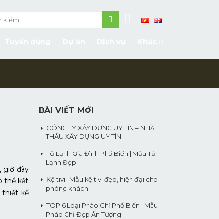
Tuyển dụng
Dự án
Dịch vụ
Khác
BÀI VIẾT MỚI
CÔNG TY XÂY DỰNG UY TÍN – NHÀ
THẦU XÂY DỰNG UY TÍN
Tủ Lạnh Gia Đình Phổ Biến | Mẫu Tủ
Lạnh Đẹp
, giờ đây
Kệ tivi | Mẫu kệ tivi đẹp, hiện đại cho
ó thể kết
phòng khách
 thiết kế
TOP 6 Loại Phào Chỉ Phổ Biến | Mẫu
Phào Chỉ Đẹp Ấn Tượng