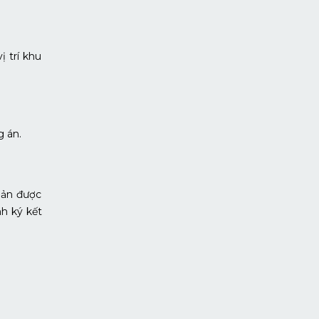
ị trí khu
g án.
oản được
nh ký kết